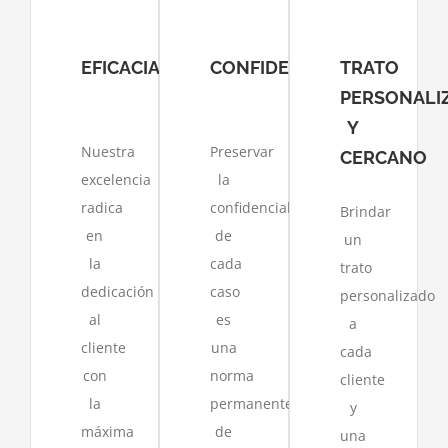
EFICACIA
CONFIDENCIALIDAD
TRATO
PERSONALI
Y
Nuestra
Preservar
CERCANO
excelencia
la
radica
confidencialidad
Brindar
en
de
un
la
cada
trato
dedicación
caso
personalizado
al
es
a
cliente
una
cada
con
norma
cliente
la
permanente
y
máxima
de
una