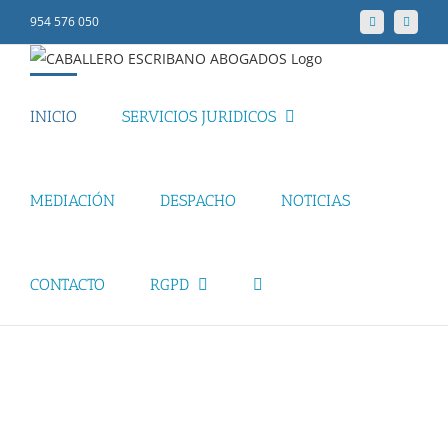
Skip
954 576 050
Facebook
LinkedIn
to
content
INICIO
SERVICIOS JURIDICOS
MEDIACIÓN
DESPACHO
NOTICIAS
CONTACTO
RGPD