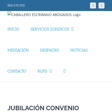
Skip
954 576 050
Facebook
LinkedIn
to
content
INICIO
SERVICIOS JURIDICOS
MEDIACIÓN
DESPACHO
NOTICIAS
CONTACTO
RGPD
View
Larger
JUBILACIÓN CONVENIO