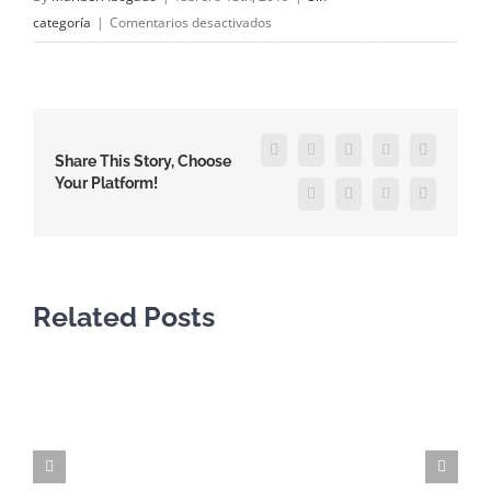
en
categoría
|
Comentarios desactivados
JUBILACIÓN
CONVENIO
ESPAÑA-
UCRANIA
Facebook
X
Reddit
LinkedIn
WhatsApp
Share This Story, Choose
Your Platform!
Tumblr
Pinterest
Vk
Email
Related Posts